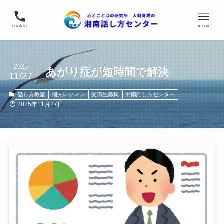
contact
menu
2025
あがり症が短時間で解決
11/27
話し方教室
個人レッスン
受講生募集
湘南話し方センター
2025年11月27日