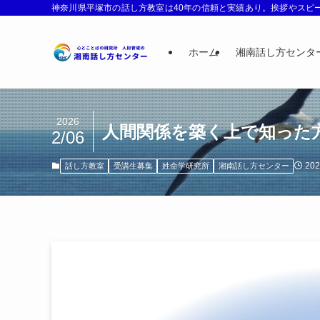
神奈川県平塚市の話し方教室は40年の信頼と実績あり。挨拶やスピー
ホーム
湘南話し方センタ
2026
人間関係を築く上で知った
2/06
20
話し方教室
受講生募集
姓命学研究所
湘南話し方センター