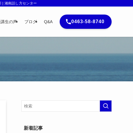
| 湘南話し方センター
0463-58-8740
受講生の声
ブログ
Q&A
新着記事