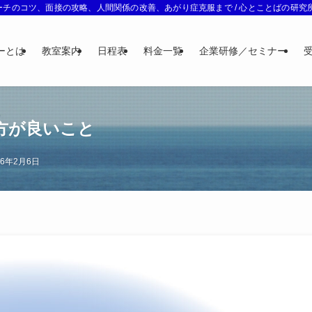
チのコツ、面接の攻略、人間関係の改善、あがり症克服まで / 心とことばの研究所 
ーとは
教室案内
日程表
料金一覧
企業研修／セミナー
方が良いこと
26年2月6日