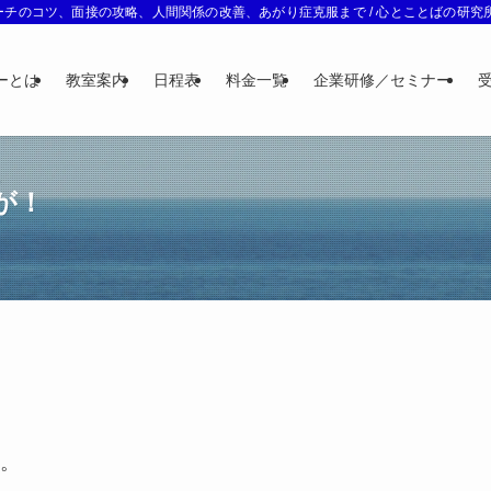
チのコツ、面接の攻略、人間関係の改善、あがり症克服まで / 心とことばの研究所 
ーとは
教室案内
日程表
料金一覧
企業研修／セミナー
が！
。