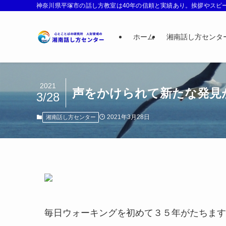
神奈川県平塚市の話し方教室は40年の信頼と実績あり。挨拶やスピー
ホーム
湘南話し方センタ
2021
声をかけられて新たな発見
3/28
2021年3月28日
湘南話し方センター
毎日ウォーキングを初めて３５年がたちます