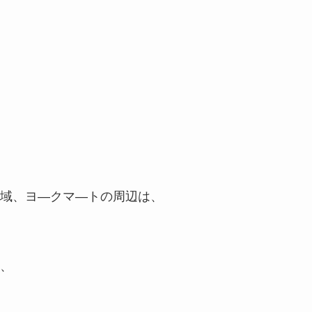
域、ヨ―クマ―トの周辺は、
、