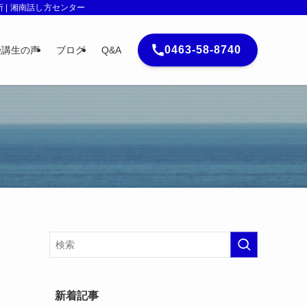
| 湘南話し方センター
0463-58-8740
受講生の声
ブログ
Q&A
新着記事