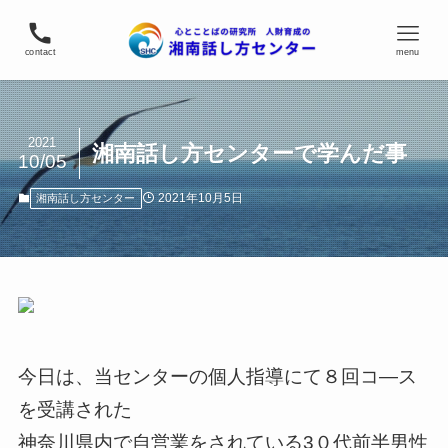
contact
menu
2021
湘南話し方センターで学んだ事
10/05
2021年10月5日
湘南話し方センター
今日は、当センターの個人指導にて８回コ―ス
を受講された
神奈川県内で自営業をされている3０代前半男性