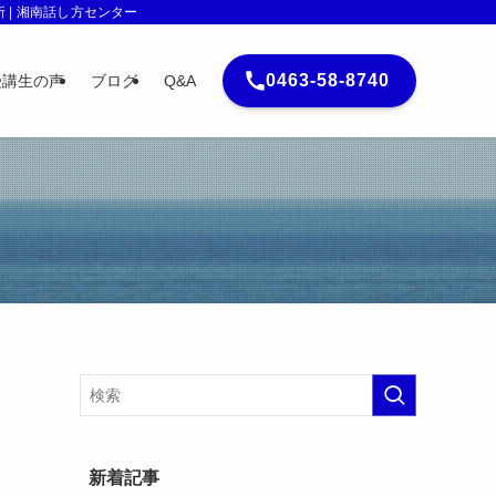
| 湘南話し方センター
0463-58-8740
受講生の声
ブログ
Q&A
新着記事