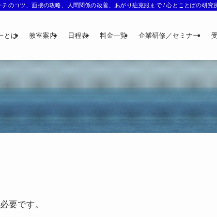
チのコツ、面接の攻略、人間関係の改善、あがり症克服まで / 心とことばの研究所 
ーとは
教室案内
日程表
料金一覧
企業研修／セミナー
必要です。