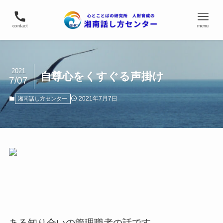
contact
menu
2021
自尊心をくすぐる声掛け
7/07
2021年7月7日
湘南話し方センター
ある知り合いの管理職者の話です。