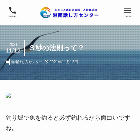
contact
menu
2021
３秒の法則って？
11/12
2021年11月12日
湘南話し方センター
釣り堀で魚を釣ると必ず釣れるから面白いです
ね。