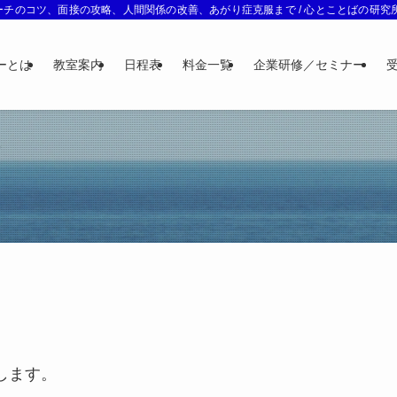
チのコツ、面接の攻略、人間関係の改善、あがり症克服まで / 心とことばの研究所 
ーとは
教室案内
日程表
料金一覧
企業研修／セミナー
します。