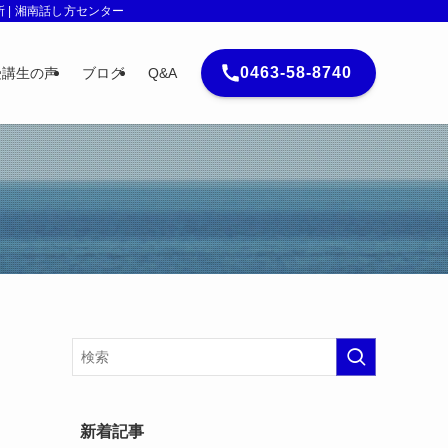
| 湘南話し方センター
0463-58-8740
受講生の声
ブログ
Q&A
新着記事