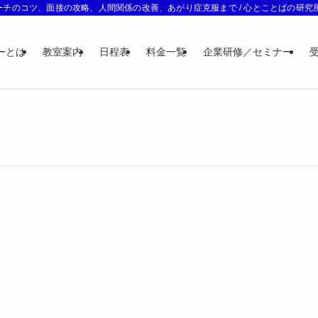
チのコツ、面接の攻略、人間関係の改善、あがり症克服まで / 心とことばの研究所 
ーとは
教室案内
日程表
料金一覧
企業研修／セミナー