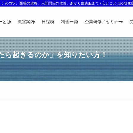
チのコツ、面接の攻略、人間関係の改善、あがり症克服まで / 心とことばの研究所 
ーとは
教室案内
日程表
料金一覧
企業研修／セミナー
たら起きるのか」を知りたい方！