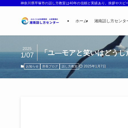
神奈川県平塚市の話し方教室は40年の信頼と実績あり。挨拶やスピー
ホーム
湘南話し方センタ
2025
「ユ―モアと笑いはどうし
1/07
2025年1月7日
お知らせ
所長ブログ
話し方教室