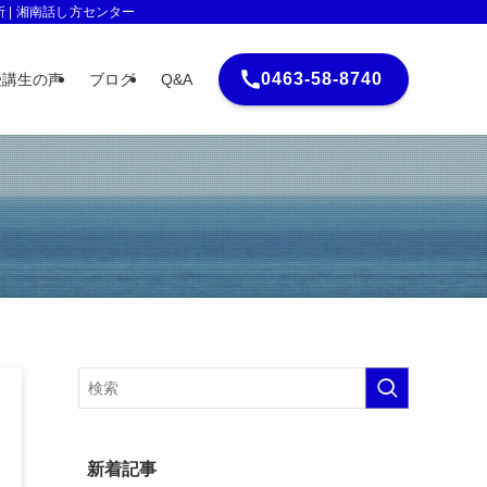
| 湘南話し方センター
0463-58-8740
受講生の声
ブログ
Q&A
新着記事