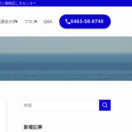
| 湘南話し方センター
0463-58-8740
受講生の声
ブログ
Q&A
新着記事