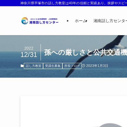
神奈川県平塚市の話し方教室は40年の信頼と実績あり。挨拶やスピー
ホーム
湘南話し方センタ
2022
孫への厳しさと公共交通
12/31
2023年1月3日
話し方教室
受講生募集
所長ブログ