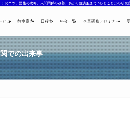
チのコツ、面接の攻略、人間関係の改善、あがり症克服まで / 心とことばの研究所 
ーとは
教室案内
日程表
料金一覧
企業研修／セミナー
機関での出来事