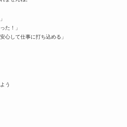
！」
かった！」
も安心して仕事に打ち込める」
よう