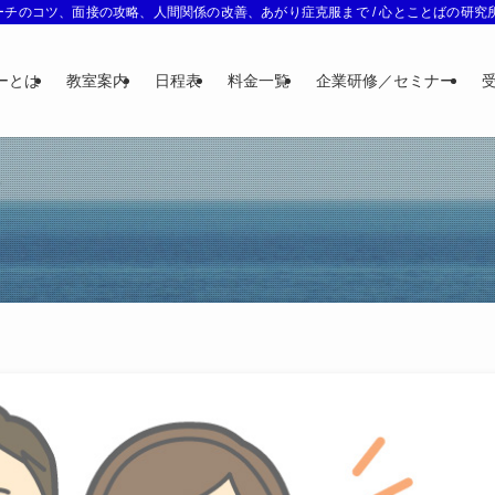
チのコツ、面接の攻略、人間関係の改善、あがり症克服まで / 心とことばの研究所 
ーとは
教室案内
日程表
料金一覧
企業研修／セミナー