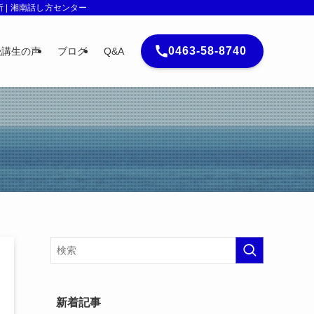
| 湘南話し方センター
0463-58-8740
受講生の声
ブログ
Q&A
新着記事