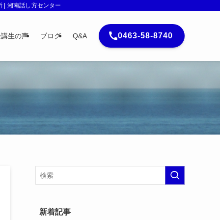
| 湘南話し方センター
0463-58-8740
受講生の声
ブログ
Q&A
新着記事