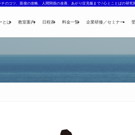
チのコツ、面接の攻略、人間関係の改善、あがり症克服まで / 心とことばの研究所 
ーとは
教室案内
日程表
料金一覧
企業研修／セミナー