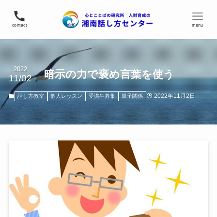
contact
menu
2022
暗示の力で褒め言葉を使う
11/02
2022年11月2日
話し方教室
個人レッスン
受講生募集
親子関係