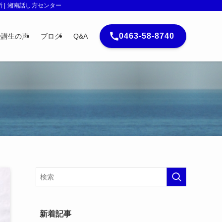
| 湘南話し方センター
0463-58-8740
受講生の声
ブログ
Q&A
新着記事