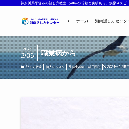
神奈川県平塚市の話し方教室は40年の信頼と実績あり。挨拶やスピー
ホーム
湘南話し方センタ
2024
職業病から
2/06
2024年2月5
話し方教室
個人レッスン
受講生募集
親子関係