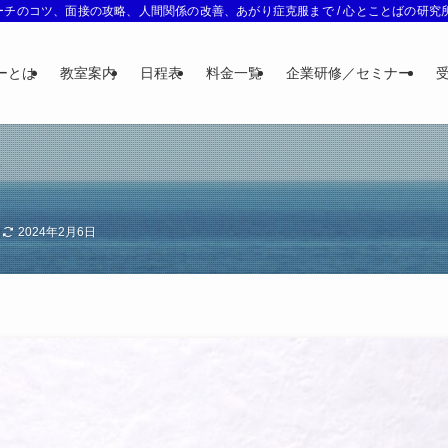
チのコツ、面接の攻略、人間関係の改善、あがり症克服まで / 心とことばの研究所 
ーとは
教室案内
日程表
料金一覧
企業研修／セミナー
日
2024年2月6日