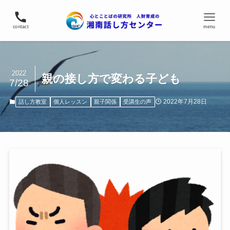
contact
menu
2022
親の接し方で変わる子ども
7/28
2022年7月28日
話し方教室
個人レッスン
親子関係
受講生の声