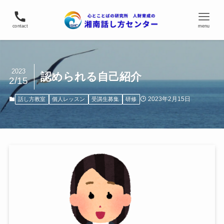
contact
menu
2023
認められる自己紹介
2/15
2023年2月15日
話し方教室
個人レッスン
受講生募集
研修