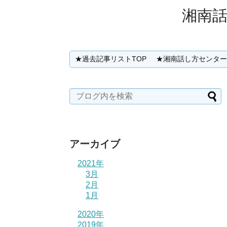
湘南話
★過去記事リストTOP
★湘南話し方センター✕Sh
アーカイブ
2021年
3月
2月
1月
2020年
2019年