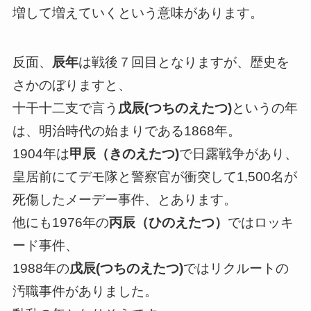
増して増えていくという意味があります。
反面、
辰年
は戦後７回目となりますが、歴史を
さかのぼりますと、
十干十二支で言う
戊辰(つちのえたつ)
というの年
は、明治時代の始まりである1868年。
1904年は
甲辰（きのえたつ)
で日露戦争があり、
皇居前にてデモ隊と警察官が衝突して1,500名が
死傷したメーデー事件、とあります。
他にも1976年の
丙辰（ひのえたつ）
ではロッキ
ード事件、
1988年の
戊辰(つちのえたつ)
ではリクルートの
汚職事件がありました。