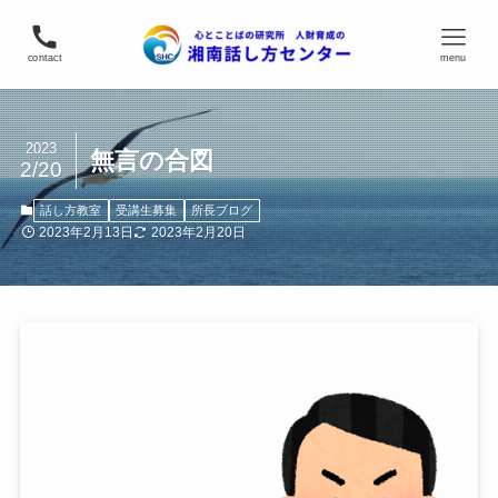
contact
menu
2023
無言の合図
2/20
話し方教室
受講生募集
所長ブログ
2023年2月13日
2023年2月20日