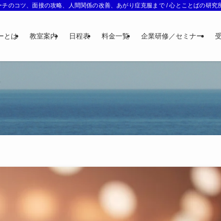
チのコツ、面接の攻略、人間関係の改善、あがり症克服まで / 心とことばの研究所 
ーとは
教室案内
日程表
料金一覧
企業研修／セミナー