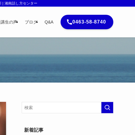
| 湘南話し方センター
0463-58-8740
受講生の声
ブログ
Q&A
新着記事