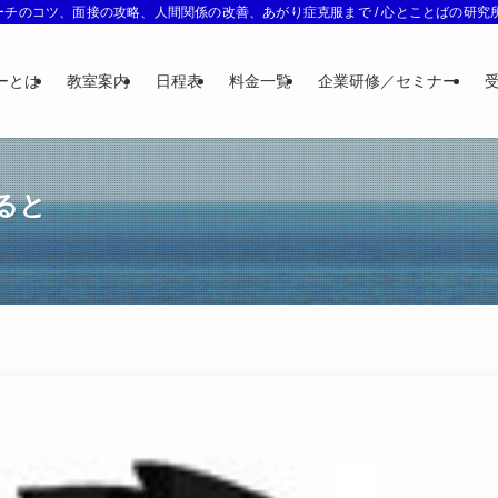
チのコツ、面接の攻略、人間関係の改善、あがり症克服まで / 心とことばの研究所 
ーとは
教室案内
日程表
料金一覧
企業研修／セミナー
ると