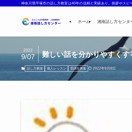
神奈川県平塚市の話し方教室は40年の信頼と実績あり。挨拶やスピー
ホーム
湘南話し方センタ
2022
難しい話を分かりやすくす
9/07
2022年9月8日
話し方教室
個人レッスン
受講生募集