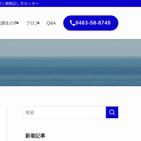
| 湘南話し方センター
0463-58-8740
受講生の声
ブログ
Q&A
新着記事