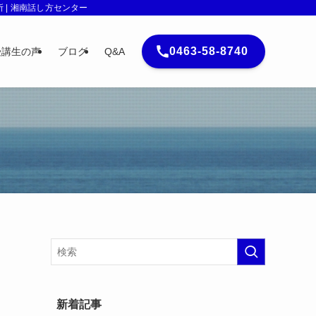
| 湘南話し方センター
0463-58-8740
受講生の声
ブログ
Q&A
新着記事