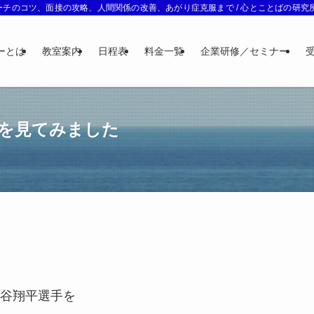
チのコツ、面接の攻略、人間関係の改善、あがり症克服まで / 心とことばの研究所 
ーとは
教室案内
日程表
料金一覧
企業研修／セミナー
を見てみました
谷翔平選手を