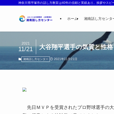
神奈川県平塚市の話し方教室は40年の信頼と実績あり。挨拶やスピー
ホーム
湘南話し方センタ
2021
大谷翔平選手の気質と性格
11/21
2021年11月21日
湘南話し方センター
先日ＭＶＰを受賞されたプロ野球選手の大