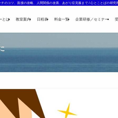
チのコツ、面接の攻略、人間関係の改善、あがり症克服まで / 心とことばの研究所 
ーとは
教室案内
日程表
料金一覧
企業研修／セミナー
に