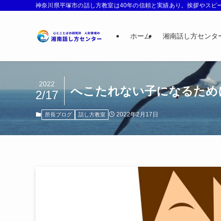
神奈川県平塚市の話し方教室は40年の信頼と実績あり。挨拶やスピー
ホーム
湘南話し方センタ
2022
へこたれない子になるため
2/17
2022年2月17日
所長ブログ
話し方教室