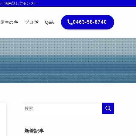
| 湘南話し方センター
0463-58-8740
受講生の声
ブログ
Q&A
新着記事