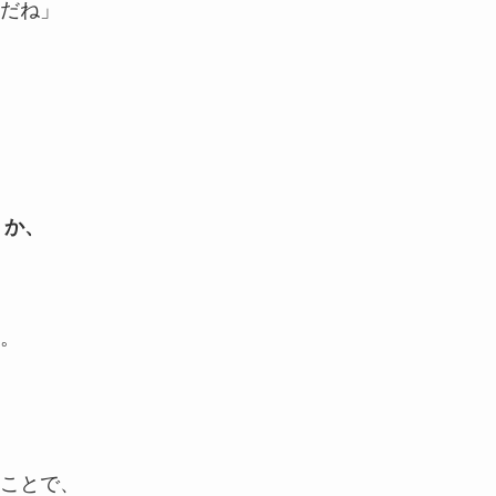
だね」
うか、
。
ことで、